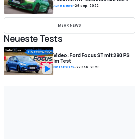
Auto News
-
26 Sep. 2022
MEHR NEWS
Neueste Tests
Video: Ford Focus ST mit 280 PS
im Test
Einzeltests
-
27 Feb. 2020