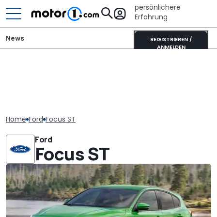
persönlichere
Erfahrung
News
REGISTRIEREN /
ANMELDEN
Home
Ford
Focus ST
Ford
Focus ST