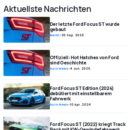
Aktuellste Nachrichten
Der letzte Ford Focus ST wurde
gebaut
Markt
-
30 Sep. 2025
Offiziell: Hot Hatches von Ford
sind Geschichte
Auto News
-
4 Jun. 2025
Ford Focus ST Edition (2024)
debütiert mit einstellbarem
Fahrwerk
Auto News
-
10 Apr. 2024
Ford Focus ST (2022) kriegt Track
Pack mit KW-Gewindefahrwerk