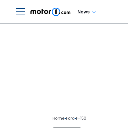
News
Home
Ford
F-150