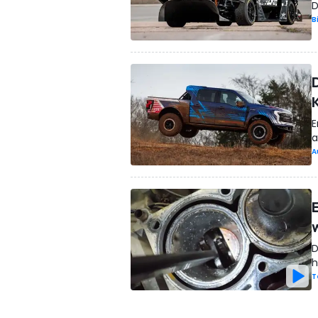
D
B
E
a
A
D
h
T