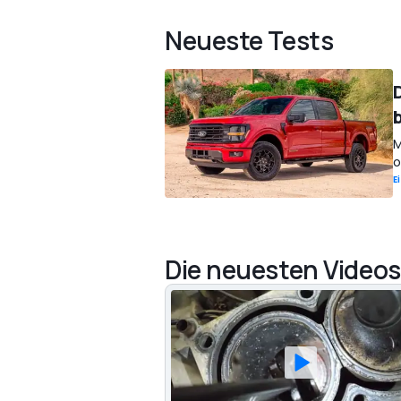
Neueste Tests
D
M
o
E
Die neuesten Videos