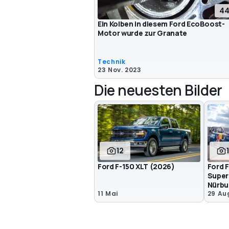
44
Ein Kolben in diesem Ford EcoBoost-
Motor wurde zur Granate
Technik
23 Nov. 2023
Die neuesten Bilder
12
Ford F-150 XLT (2026)
Ford F
Super
Nürbu
11 Mai
29 Au