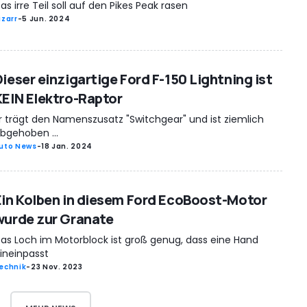
as irre Teil soll auf den Pikes Peak rasen
izarr
-
5 Jun. 2024
Dieser einzigartige Ford F-150 Lightning ist
KEIN Elektro-Raptor
r trägt den Namenszusatz "Switchgear" und ist ziemlich
bgehoben ...
uto News
-
18 Jan. 2024
Ein Kolben in diesem Ford EcoBoost-Motor
wurde zur Granate
as Loch im Motorblock ist groß genug, dass eine Hand
ineinpasst
echnik
-
23 Nov. 2023