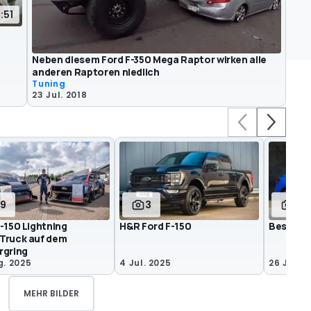
:51
Neben diesem Ford F-350 Mega Raptor wirken alle
anderen Raptoren niedlich
Tuning
23 Jul. 2018
19
3
2
-150 Lightning
H&R Ford F-150
Best-Sel
Truck auf dem
rgring
g. 2025
4 Jul. 2025
26 Jun. 
MEHR BILDER