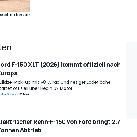
bisschen besser
ten
Ford F-150 XLT (2026) kommt offiziell nach
Europa
ullsize-Pick-up mit V8, Allrad und riesiger Ladefläche
tartet offiziell über Hedin US Motor
uto News
-
12 Mai
Elektrischer Renn-F-150 von Ford bringt 2,7
Tonnen Abtrieb