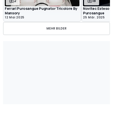
2
18
Ferrari Purosangue Pugnator Tricolore By
Novitec Esteso au
Mansory
Purosangue
12 Mai 2025
25 Mär. 2025
MEHR BILDER