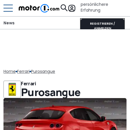
persönlichere
Erfahrung
News
REGISTRIEREN /
ANMELDEN
Home
Ferrari
Purosangue
Ferrari
Purosangue