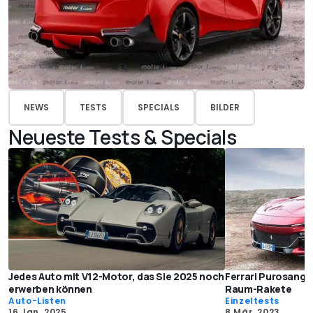
NEWS
TESTS
SPECIALS
BILDER
Neueste Tests & Specials
Jedes Auto mit V12-Motor, das Sie 2025 noch
Ferrari Purosangu
erwerben können
Raum-Rakete
Auto-Listen
Einzeltests
16 Jan. 2025
8 Mär. 2023