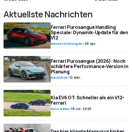
Aktuellste Nachrichten
Ferrari Purosangue Handling
Speciale: Dynamik-Update für den
V12
Neuvorstellungen
-
29 Apr.
Ferrari Purosangue (2026): Noch
schärfere Performance-Version in
Planung
Gerüchte
-
12 Mär.
Kia EV6 GT: Schneller als ein V12-
Ferrari
Auto News
-
18 Jul. 2025
Das hier könnte Mansorys bisher