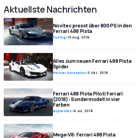
Aktuellste Nachrichten
Novitec presst über 800 PS in den
Ferrari 488 Pista
Tuning
-
13 Aug. 2019
Alles zum neuen Ferrari 488 Pista
Spider
Pariser Autosalon
-
3 Okt. 2018
Ferrari 488 Pista Piloti Ferrari
(2018): Sondermodell in vier
Farben
Supercars
-
9 Jul. 2018
Mega-V8: Ferrari 488 Pista