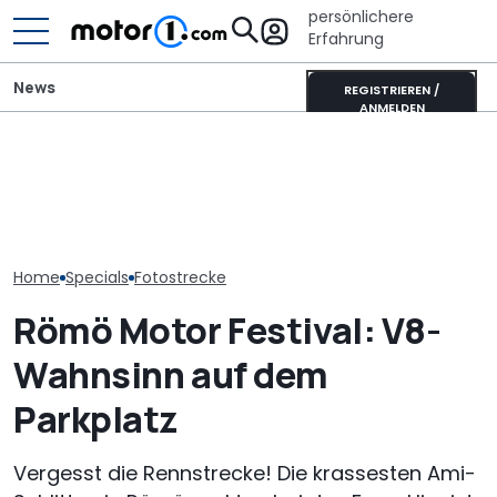
persönlichere
Erfahrung
News
REGISTRIEREN /
ANMELDEN
Kompakt-SUVs
Mitsubishi Grandis
2022/2023: Alle Modelle
Mildhybrid (2026) im Test:
Auto-Neuheite
auf dem Markt
Erfreulich normal!
Alle Modelle i
Home
Specials
Fotostrecke
Römö Motor Festival: V8-
Wahnsinn auf dem
Parkplatz
Vergesst die Rennstrecke! Die krassesten Ami-