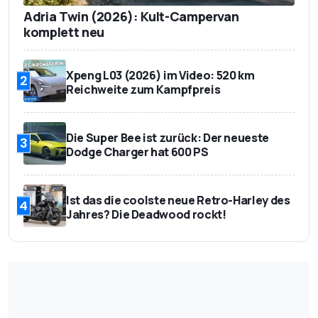
Adria Twin (2026): Kult-Campervan
komplett neu
Xpeng L03 (2026) im Video: 520 km
2
Reichweite zum Kampfpreis
Die Super Bee ist zurück: Der neueste
3
Dodge Charger hat 600 PS
Ist das die coolste neue Retro-Harley des
4
Jahres? Die Deadwood rockt!