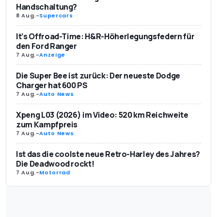
Handschaltung?
8 Aug.
-
Supercars
It’s Offroad-Time: H&R-Höherlegungsfedern für
den Ford Ranger
7 Aug.
-
Anzeige
Die Super Bee ist zurück: Der neueste Dodge
Charger hat 600 PS
7 Aug.
-
Auto News
Xpeng L03 (2026) im Video: 520 km Reichweite
zum Kampfpreis
7 Aug.
-
Auto News
Ist das die coolste neue Retro-Harley des Jahres?
Die Deadwood rockt!
7 Aug.
-
Motorrad