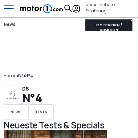
persönlichere
Erfahrung
News
REGISTRIEREN /
ANMELDEN
Home
DS
N°4
DS
N°4
NEWS
TESTS
Neueste Tests & Specials