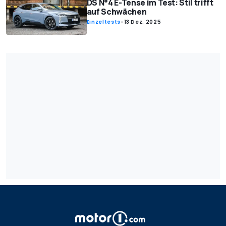
DS N°4 E-Tense im Test: Stil trifft
auf Schwächen
Einzeltests
-
13 Dez. 2025