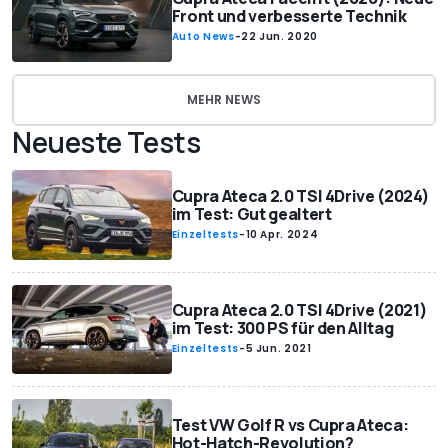
Front und verbesserte Technik
Auto News
-
22 Jun. 2020
MEHR NEWS
Neueste Tests
Cupra Ateca 2.0 TSI 4Drive (2024)
im Test: Gut gealtert
Einzeltests
-
10 Apr. 2024
Cupra Ateca 2.0 TSI 4Drive (2021)
im Test: 300 PS für den Alltag
Einzeltests
-
5 Jun. 2021
Test VW Golf R vs Cupra Ateca:
Hot-Hatch-Revolution?