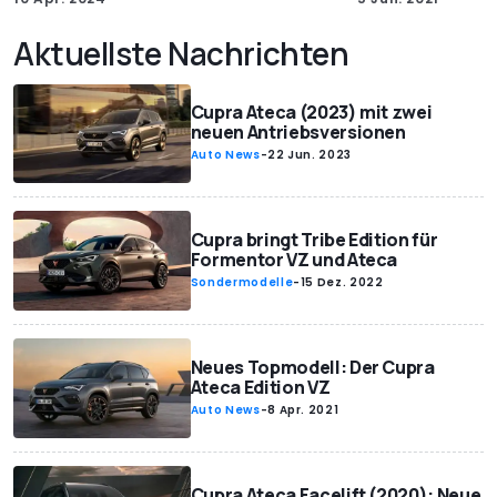
Aktuellste Nachrichten
Cupra Ateca (2023) mit zwei
neuen Antriebsversionen
Auto News
-
22 Jun. 2023
Cupra bringt Tribe Edition für
Formentor VZ und Ateca
Sondermodelle
-
15 Dez. 2022
Neues Topmodell: Der Cupra
Ateca Edition VZ
Auto News
-
8 Apr. 2021
Cupra Ateca Facelift (2020): Neue