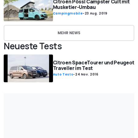
Citroën Pössl Campster Cult mit
Musketier-Umbau
Campingmobile
-
23 Aug. 2019
MEHR NEWS
Neueste Tests
Citroen SpaceTourer und Peugeot
Traveller im Test
Auto Tests
-
24 Nov. 2016