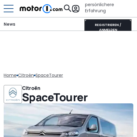
persönlichere
Erfahrung
News
REGISTRIEREN /
ANMELDEN
Home
Citroën
SpaceTourer
Citroën
SpaceTourer