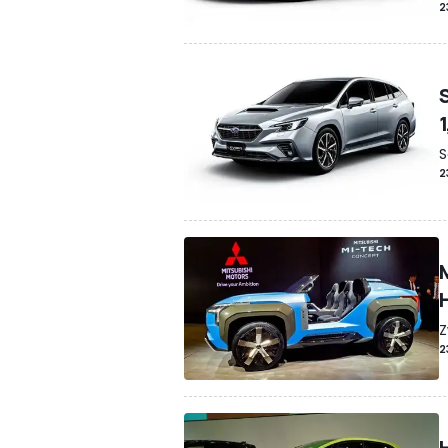
2
S
2
Z
2