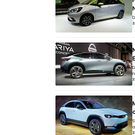
D
2
D
n
2
S
a
2