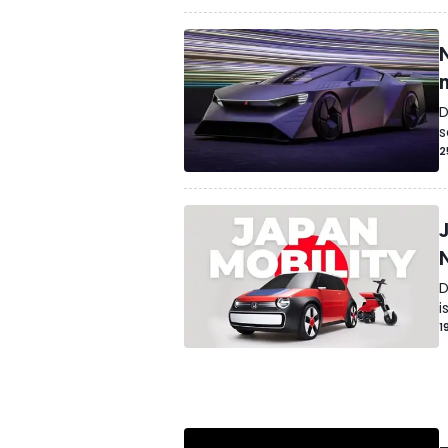
D
s
2
D
i
1