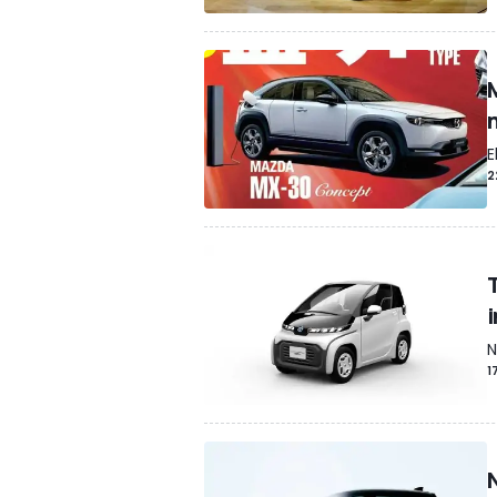
E
2
N
1