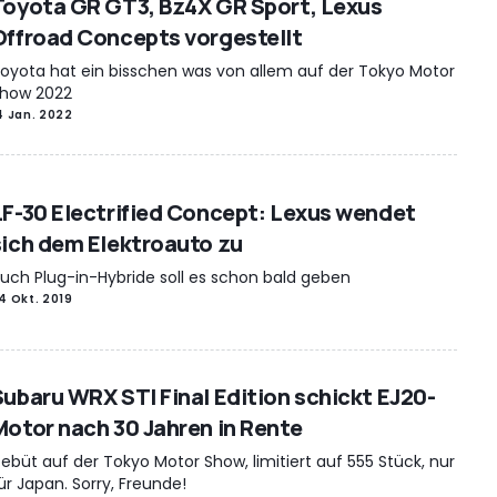
Toyota GR GT3, Bz4X GR Sport, Lexus
Offroad Concepts vorgestellt
oyota hat ein bisschen was von allem auf der Tokyo Motor
how 2022
4 Jan. 2022
LF-30 Electrified Concept: Lexus wendet
sich dem Elektroauto zu
uch Plug-in-Hybride soll es schon bald geben
4 Okt. 2019
Subaru WRX STI Final Edition schickt EJ20-
Motor nach 30 Jahren in Rente
ebüt auf der Tokyo Motor Show, limitiert auf 555 Stück, nur
ür Japan. Sorry, Freunde!