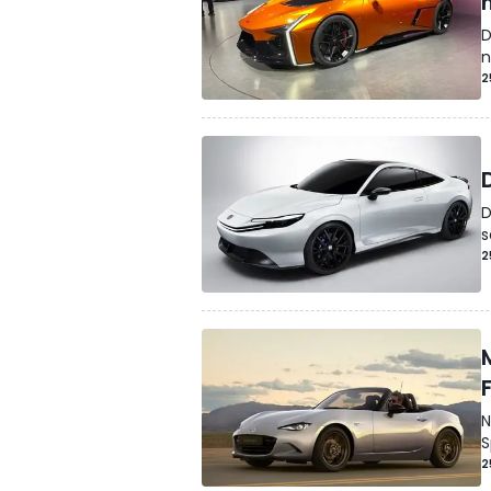
D
n
2
D
s
2
N
S
2