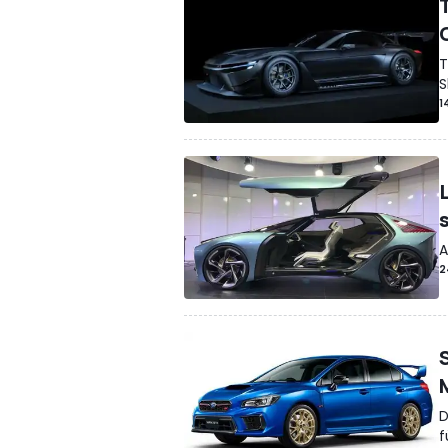
T
S
1
A
2
D
f