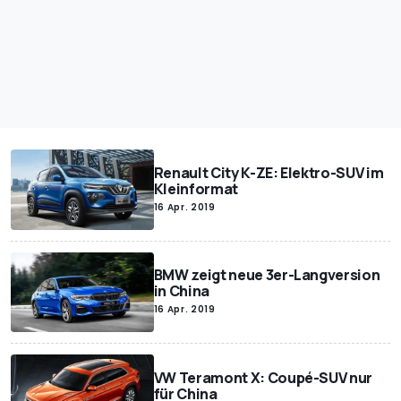
Renault City K-ZE: Elektro-SUV im
Kleinformat
16 Apr. 2019
BMW zeigt neue 3er-Langversion
in China
16 Apr. 2019
VW Teramont X: Coupé-SUV nur
für China