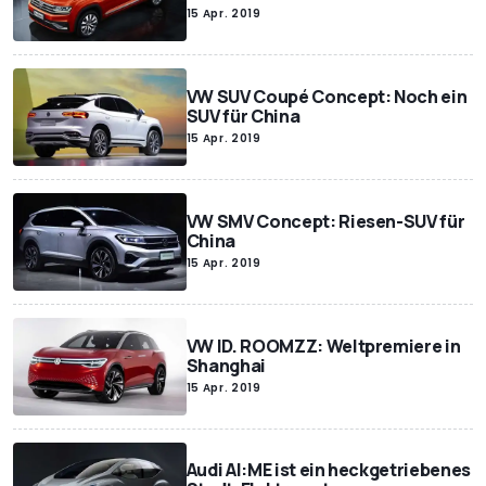
15 Apr. 2019
VW SUV Coupé Concept: Noch ein
SUV für China
15 Apr. 2019
VW SMV Concept: Riesen-SUV für
China
15 Apr. 2019
VW ID. ROOMZZ: Weltpremiere in
Shanghai
15 Apr. 2019
Audi AI:ME ist ein heckgetriebenes