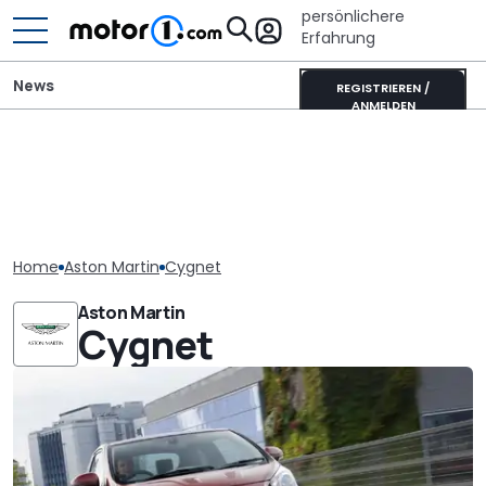
persönlichere
Erfahrung
News
REGISTRIEREN /
ANMELDEN
Home
Aston Martin
Cygnet
Aston Martin
Cygnet