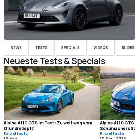
NEWS
TESTS
SPECIALS
VIDEOS
BILDER
Neueste Tests & Specials
Alpine A110 GTS im Test: Zu weit weg vom
Alpine A110 GTS im
Grundrezept?
Schumachers Spu
Einzeltests
Einzeltests
10 Mai
10 Sep. 2025