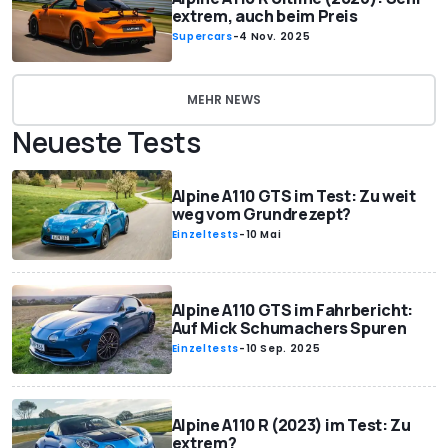
extrem, auch beim Preis
Supercars
-
4 Nov. 2025
MEHR NEWS
Neueste Tests
Alpine A110 GTS im Test: Zu weit
weg vom Grundrezept?
Einzeltests
-
10 Mai
Alpine A110 GTS im Fahrbericht:
Auf Mick Schumachers Spuren
Einzeltests
-
10 Sep. 2025
Alpine A110 R (2023) im Test: Zu
extrem?