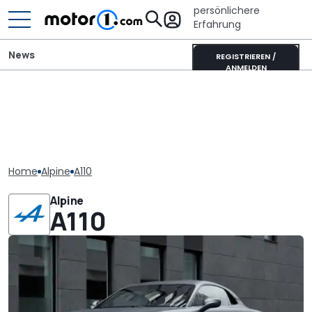
persönlichere
Erfahrung
News
REGISTRIEREN /
ANMELDEN
Home
Alpine
A110
Alpine
A110