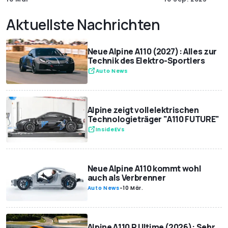
Aktuellste Nachrichten
Neue Alpine A110 (2027): Alles zur
Technik des Elektro-Sportlers
Auto News
Alpine zeigt vollelektrischen
Technologieträger "A110 FUTURE"
InsideEVs
Neue Alpine A110 kommt wohl
auch als Verbrenner
Auto News
-
10 Mär.
Alpine A110 R Ultime (2026): Sehr