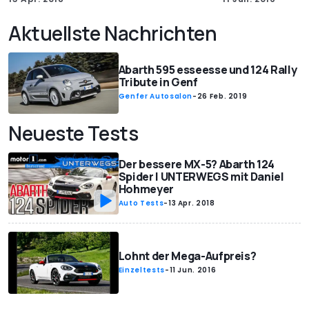
Aktuellste Nachrichten
Abarth 595 esseesse und 124 Rally
Tribute in Genf
Genfer Autosalon
-
26 Feb. 2019
Neueste Tests
Der bessere MX-5? Abarth 124
Spider | UNTERWEGS mit Daniel
Hohmeyer
Auto Tests
-
13 Apr. 2018
Lohnt der Mega-Aufpreis?
Einzeltests
-
11 Jun. 2016